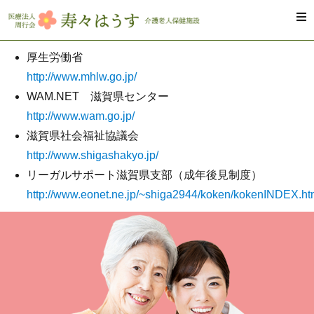
HOME
厚生労働省
http://www.mhlw.go.jp/
寿々はうす
WAM.NET 滋賀県センター
http://www.wam.go.jp/
施設受け入
滋賀県社会福祉協議会
http://www.shigashakyo.jp/
サービス概
リーガルサポート滋賀県支部（成年後見制度）
http://www.eonet.ne.jp/~shiga2944/koken/kokenINDEX.h
採用案内
お問い合わ