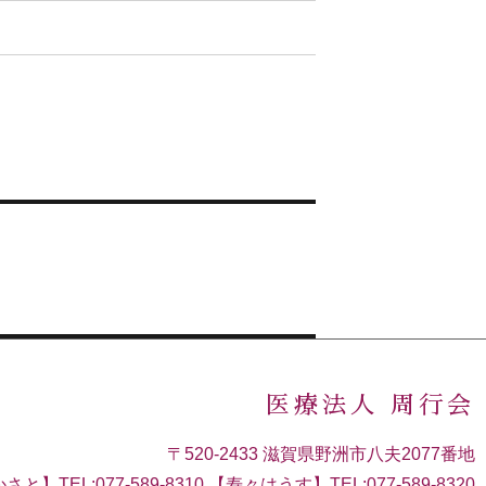
医療法人 周行会
〒520-2433 滋賀県野洲市八夫2077番地
さと】TEL:077-589-8310 【寿々はうす】TEL:077-589-8320