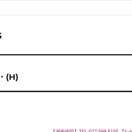
s
(H)
【湖南病院】TEL:077-589-5155 【なか