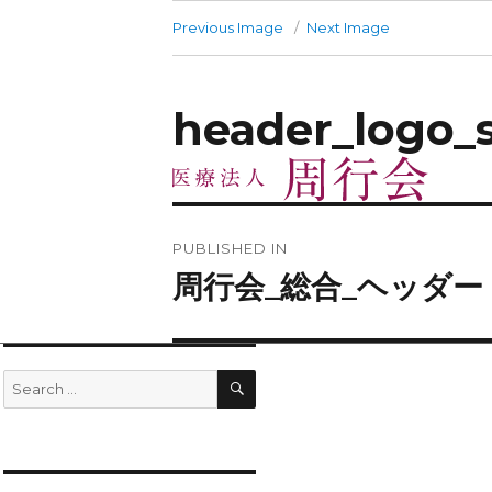
Previous Image
Next Image
header_logo_
PUBLISHED IN
周行会_総合_ヘッダー・