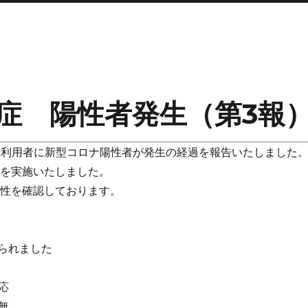
症 陽性者発生（第3報
施設利用者に新型コロナ陽性者が発生の経過を報告いたしました
査を実施いたしました。
陰性を確認しております。
なられました
応
無