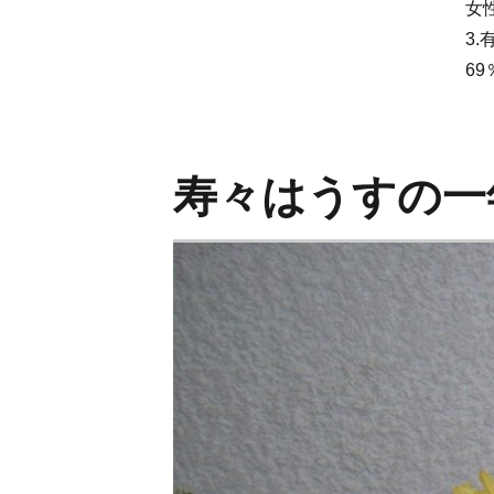
女
3.
6
寿々はうすの一