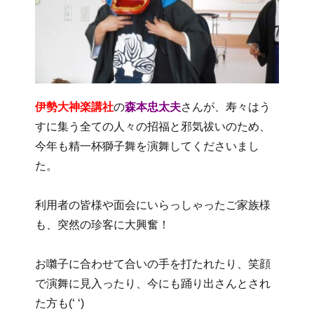
伊勢大神楽講社
の
森本忠太夫
さんが、寿々はう
すに集う全ての人々の招福と邪気祓いのため、
今年も精一杯獅子舞を演舞してくださいまし
た。
利用者の皆様や面会にいらっしゃったご家族様
も、突然の珍客に大興奮！
お囃子に合わせて合いの手を打たれたり、笑顔
で演舞に見入ったり、今にも踊り出さんとされ
た方も(‘ ‘)