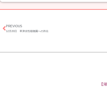
PREVIOUS
12月20日 草津水性植物園への外出
【湖南