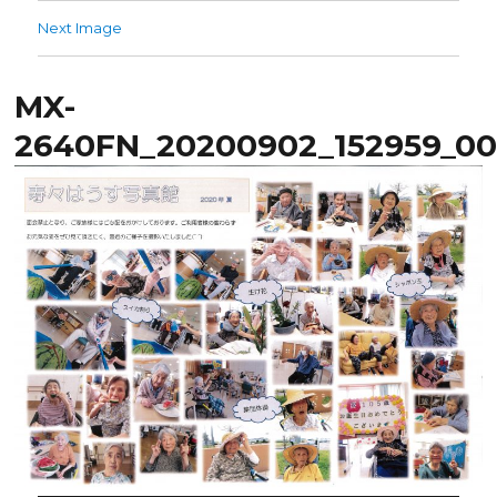
Next Image
MX-
2640FN_20200902_152959_00