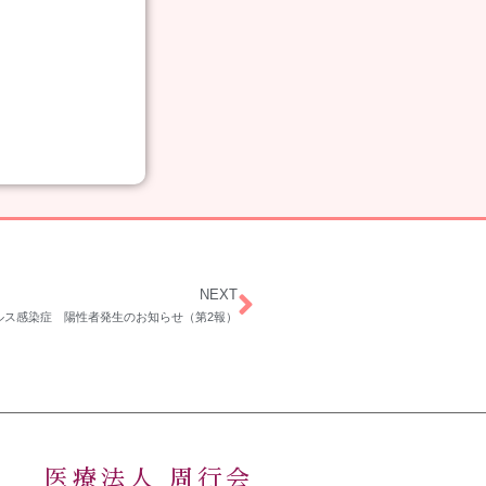
。
NEXT
ルス感染症 陽性者発生のお知らせ（第2報）
医療法人 周行会